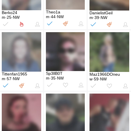
Theo1a
Berko24
DanielistGeil
m·44·NW
m·25·NW
m·39·NW
Sp3llB0T
Tittenfan1965
Maz1966DOneu
m·35·NW
m·57·NW
w·59·NW