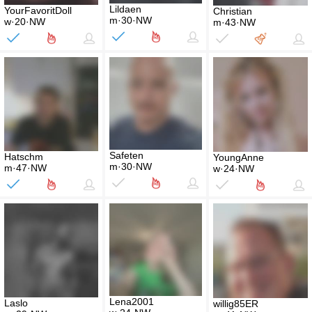
Lildaen
YourFavoritDoll
Christian
m·30·NW
w·20·NW
m·43·NW
Safeten
Hatschm
YoungAnne
m·30·NW
m·47·NW
w·24·NW
Lena2001
Laslo
willig85ER