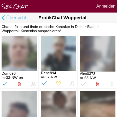
Anmelden
Übersicht
ErotikChat Wuppertal
Chatte, flirte und finde erotische Kontakte in Deiner Stadt in
Wuppertal. Kostenlos ausprobieren!
Rene894
Domo90
Alex0373
m·37·NW
m·33·NW·on
m·53·NW