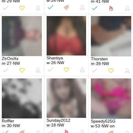
w·24·NW
m·29·NW
m·41·NW
Shantiya
ZtrOniXx
Thorsten
w·26·NW
m·27·NW
m·39·NW
Sunday2012
Roffler
Speedy525G
w·18·NW
m·30·NW
w·53·NW·on