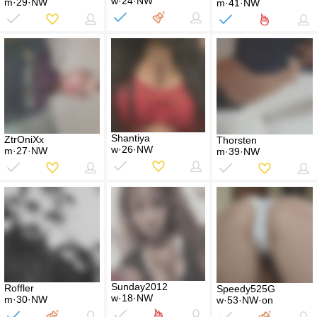
w·24·NW
m·29·NW
m·41·NW
Shantiya
ZtrOniXx
Thorsten
w·26·NW
m·27·NW
m·39·NW
Sunday2012
Roffler
Speedy525G
w·18·NW
m·30·NW
w·53·NW·on