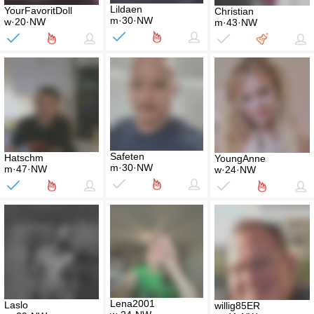
Lildaen
YourFavoritDoll
Christian
m·30·NW
w·20·NW
m·43·NW
Safeten
Hatschm
YoungAnne
m·30·NW
m·47·NW
w·24·NW
Lena2001
Laslo
willig85ER