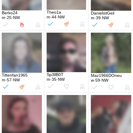
Theo1a
Berko24
DanielistGeil
m·44·NW
m·25·NW
m·39·NW
Sp3llB0T
Tittenfan1965
Maz1966DOneu
m·35·NW
m·57·NW
w·59·NW