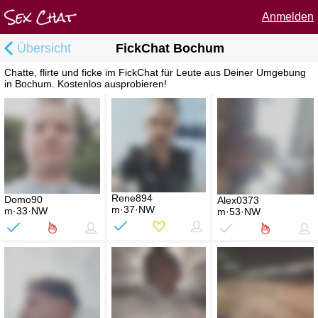
Anmelden
Übersicht
FickChat Bochum
Chatte, flirte und ficke im FickChat für Leute aus Deiner Umgebung
in Bochum. Kostenlos ausprobieren!
Rene894
Domo90
Alex0373
m·37·NW
m·33·NW
m·53·NW