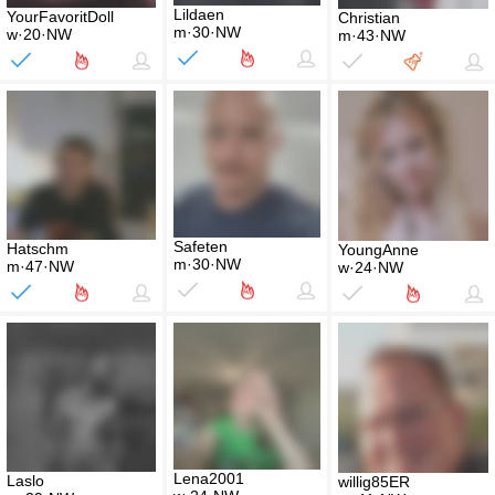
Lildaen
YourFavoritDoll
Christian
m·30·NW
w·20·NW
m·43·NW
Safeten
Hatschm
YoungAnne
m·30·NW
m·47·NW
w·24·NW
Lena2001
Laslo
willig85ER