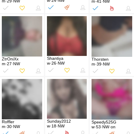
w·24·NW
m·29·NW
m·41·NW
Shantiya
ZtrOniXx
Thorsten
w·26·NW
m·27·NW
m·39·NW
Sunday2012
Roffler
Speedy525G
w·18·NW
m·30·NW
w·53·NW·on