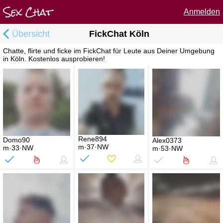
Anmelden
Übersicht
FickChat Köln
Chatte, flirte und ficke im FickChat für Leute aus Deiner Umgebung
in Köln. Kostenlos ausprobieren!
Rene894
Domo90
Alex0373
m·37·NW
m·33·NW
m·53·NW