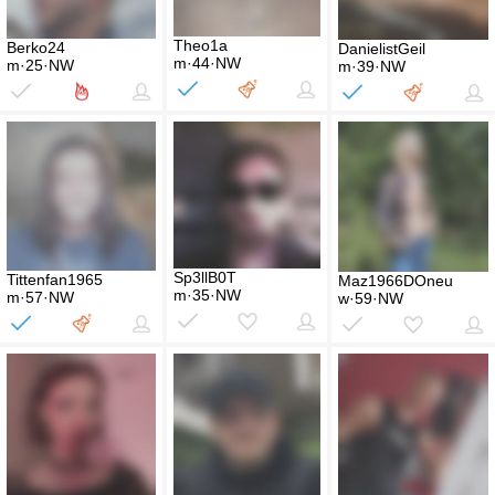
Theo1a
Berko24
DanielistGeil
m·44·NW
m·25·NW
m·39·NW
Sp3llB0T
Tittenfan1965
Maz1966DOneu
m·35·NW
m·57·NW
w·59·NW