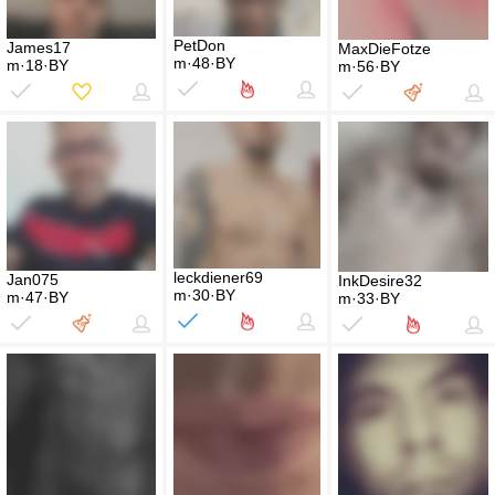
PetDon
James17
MaxDieFotze
m·48·BY
m·18·BY
m·56·BY
leckdiener69
Jan075
InkDesire32
m·30·BY
m·47·BY
m·33·BY