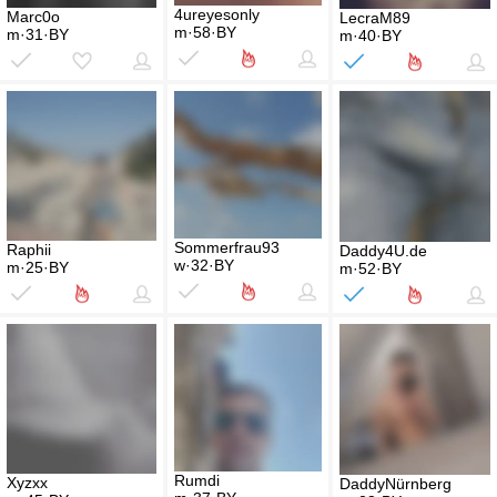
4ureyesonly
Marc0o
LecraM89
m·58·BY
m·31·BY
m·40·BY
Sommerfrau93
Raphii
Daddy4U.de
w·32·BY
m·25·BY
m·52·BY
Rumdi
Xyzxx
DaddyNürnberg