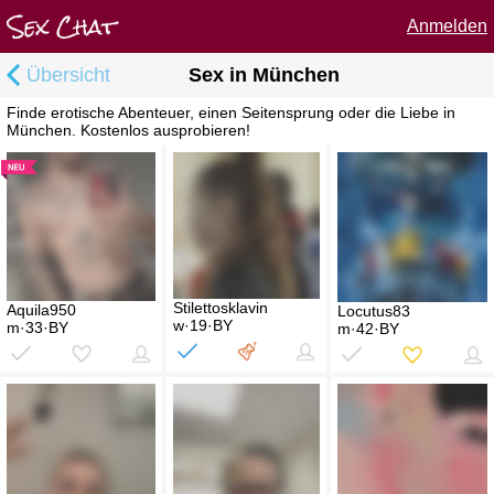
Anmelden
Übersicht
Sex in München
Finde erotische Abenteuer, einen Seitensprung oder die Liebe in
München. Kostenlos ausprobieren!
Stilettosklavin
Aquila950
Locutus83
w·19·BY
m·33·BY
m·42·BY