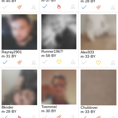
m·37·BY
m·45·BY
m·28·BY
Runner1967!
Rayray2901
Alex933
m·58·BY
m·31·BY
m·33·BY
Toemmel
Bknder
Chublover
m·30·BY
m·28·BY
m·33·BY